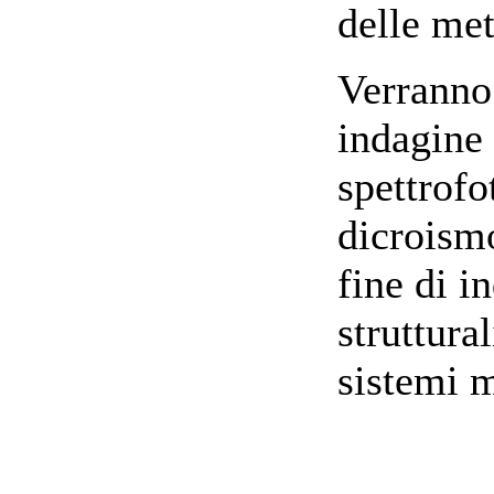
delle met
Verranno 
indagine 
spettrofo
dicroism
fine di i
struttura
sistemi m