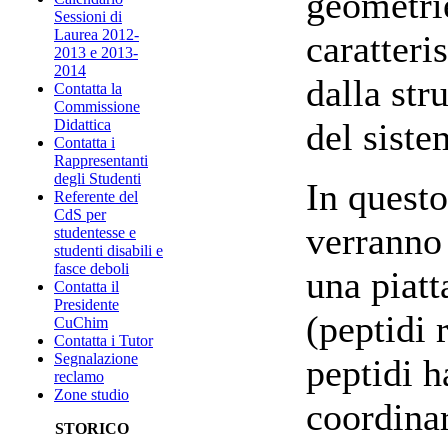
geometri
Sessioni di
Laurea 2012-
caratteri
2013 e 2013-
2014
dalla str
Contatta la
Commissione
Didattica
del siste
Contatta i
Rappresentanti
degli Studenti
In questo
Referente del
CdS per
verranno 
studentesse e
studenti disabili e
fasce deboli
una piat
Contatta il
Presidente
(peptidi 
CuChim
Contatta i Tutor
Segnalazione
peptidi h
reclamo
Zone studio
coordinar
STORICO