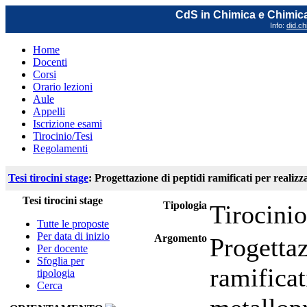
CdS in Chimica e Chimica
Info:
did.ch
Home
Docenti
Corsi
Orario lezioni
Aule
Appelli
Iscrizione esami
Tirocinio/Tesi
Regolamenti
Tesi tirocini stage
: Progettazione di peptidi ramificati per realizza
Tesi tirocini stage
Tipologia
Tirocinio
Tutte le proposte
Per data di inizio
Argomento
Progettaz
Per docente
Sfoglia per
ramificat
tipologia
Cerca