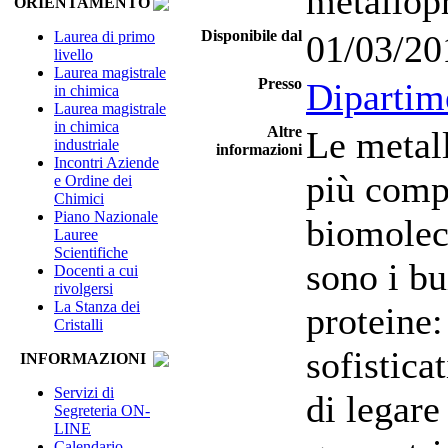
metallopr
ORIENTAMENTO
Disponibile dal
Laurea di primo
01/03/20
livello
Laurea magistrale
Presso
Dipartim
in chimica
Laurea magistrale
in chimica
Altre
Le metall
industriale
informazioni
Incontri Aziende
più comp
e Ordine dei
Chimici
Piano Nazionale
biomoleco
Lauree
Scientifiche
sono i bu
Docenti a cui
rivolgersi
La Stanza dei
proteine:
Cristalli
sofistica
INFORMAZIONI
Servizi di
di legare
Segreteria ON-
LINE
Calendario