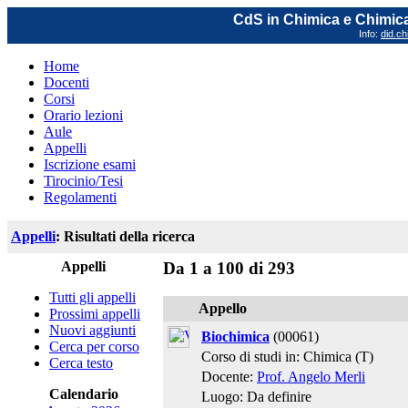
CdS in Chimica e Chimica
Info:
did.ch
Home
Docenti
Corsi
Orario lezioni
Aule
Appelli
Iscrizione esami
Tirocinio/Tesi
Regolamenti
Appelli
: Risultati della ricerca
Appelli
Da 1 a 100 di 293
Tutti gli appelli
Appello
Prossimi appelli
Nuovi aggiunti
Biochimica
(00061)
Cerca per corso
Corso di studi in: Chimica (T)
Cerca testo
Docente:
Prof. Angelo Merli
Calendario
Luogo: Da definire