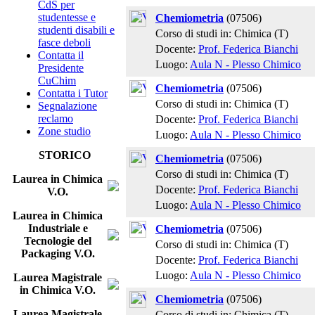
CdS per
studentesse e
Chemiometria
(07506)
studenti disabili e
Corso di studi in: Chimica (T)
fasce deboli
Docente:
Prof. Federica Bianchi
Contatta il
Luogo:
Aula N - Plesso Chimico
Presidente
CuChim
Chemiometria
(07506)
Contatta i Tutor
Corso di studi in: Chimica (T)
Segnalazione
reclamo
Docente:
Prof. Federica Bianchi
Zone studio
Luogo:
Aula N - Plesso Chimico
STORICO
Chemiometria
(07506)
Corso di studi in: Chimica (T)
Laurea in Chimica
Docente:
Prof. Federica Bianchi
V.O.
Luogo:
Aula N - Plesso Chimico
Laurea in Chimica
Industriale e
Chemiometria
(07506)
Tecnologie del
Corso di studi in: Chimica (T)
Packaging V.O.
Docente:
Prof. Federica Bianchi
Luogo:
Aula N - Plesso Chimico
Laurea Magistrale
in Chimica V.O.
Chemiometria
(07506)
Laurea Magistrale
Corso di studi in: Chimica (T)