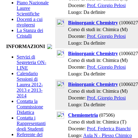
Piano Nazionale
Docente:
Prof. Giorgio Pelosi
Lauree
Luogo: Da definire
Scientifiche
Docenti a cui
Bioinorganic Chemistry
(1006027
rivolgersi
Corso di studi in: Chimica (M)
La Stanza dei
Cristalli
Docente:
Prof. Giorgio Pelosi
Luogo: Da definire
INFORMAZIONI
Bioinorganic Chemistry
(1006027
Servizi di
Corso di studi in: Chimica (M)
Segreteria ON-
Docente:
Prof. Giorgio Pelosi
LINE
Calendario
Luogo: Da definire
Sessioni di
Bioinorganic Chemistry
(1006027
Laurea 2012-
2013 e 2013-
Corso di studi in: Chimica (M)
2014
Docente:
Prof. Giorgio Pelosi
Contatta la
Luogo: Da definire
Commissione
Didattica
Chemiometria
(07506)
Contatta i
Corso di studi in: Chimica (T)
Rappresentanti
Docente:
Prof. Federica Bianchi
degli Studenti
Referente del
Luogo:
Aula N - Plesso Chimico