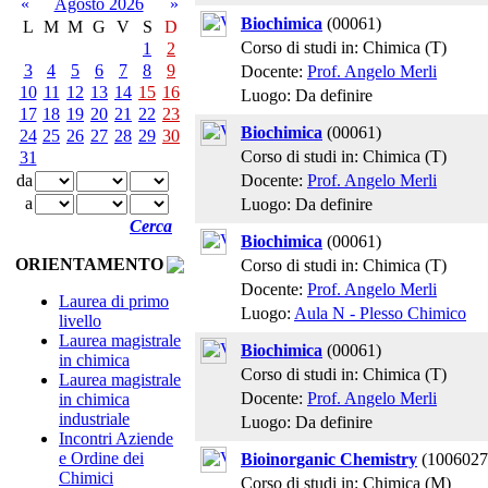
«
Agosto 2026
»
Biochimica
(00061)
L
M
M
G
V
S
D
Corso di studi in: Chimica (T)
1
2
3
4
5
6
7
8
9
Docente:
Prof. Angelo Merli
10
11
12
13
14
15
16
Luogo: Da definire
17
18
19
20
21
22
23
Biochimica
(00061)
24
25
26
27
28
29
30
Corso di studi in: Chimica (T)
31
Docente:
Prof. Angelo Merli
da
a
Luogo: Da definire
Cerca
Biochimica
(00061)
ORIENTAMENTO
Corso di studi in: Chimica (T)
Docente:
Prof. Angelo Merli
Laurea di primo
Luogo:
Aula N - Plesso Chimico
livello
Laurea magistrale
Biochimica
(00061)
in chimica
Corso di studi in: Chimica (T)
Laurea magistrale
Docente:
Prof. Angelo Merli
in chimica
industriale
Luogo: Da definire
Incontri Aziende
e Ordine dei
Bioinorganic Chemistry
(1006027
Chimici
Corso di studi in: Chimica (M)